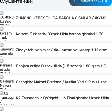
Слушайте еще:
Комментарии (0)
JUMONG UZBEK TILIDA BARCHA QISMLAR / ЖУМОНГ – УЗБЕК ТИЛИДА (1-162) КОРЕЯ СЕРИАЛИ
Ko'sem Turk serial O'zbek tilida barcha qismlari 1-30
Jinoyatchi xonimlar / Жиноятчи хонимлар 1-12 qism
Panjara ortida O'zbek tilida (1-5 sezon) 1-88 qism HD barcha qismlar
Qashqirlar Makoni Pistirma / Kurtlar Vadisi Pusu Uzbek tilida barcha qismlar
K2 Tansoqchi / Qo'riqchi 1-16 Final qismlar Uzbek tilida