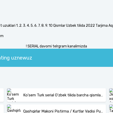
uzuklari 1. 2. 3. 4. 5. 6. 7. 8. 9. 10 Qismlar Uzbek tilida 2022 Tarjima Aq
ism
! SERIAL davomi telrgram kanalimizda
zating uznewuz
Я СЕРИАЛИ
Ko'sem Turk serial O'zbek tilida barcha qismlari 1-30
Qashqirlar Makoni Pistirma / Kurtlar Vadisi Pusu Uzbek tilida barcha qismlar