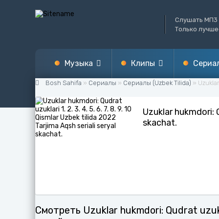
Слушать МП3 
Только лучше
Mузыка
Клипы
Сериа
Bosh Sahifa
»
Сериалы
»
Сериалы (Uzbek Tilida)
» Uzuklar 
Узбекская музыка
Узбекские
Uzbek tilid
Uzuklar hukmdori: Qu
skachat.
Русская музыка
Зарубежные
Узбекские
Зарубежная музыка
Турецкие
Турецкая
Турецкая музыка
Soundtrack
Tik Tok
Смотреть Uzuklar hukmdori: Qudrat uzuklari 