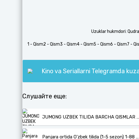
Uzuklar hukmdori: Qudrat 
1 - Qism
2 - Qism
3 - Qism
4 - Qism
5 - Qism
6 - Qism
7 - Q
Kino va Seriallarni Telegramda ku
Слушайте еще:
JUMONG UZBEK TILIDA BARCHA QISMLAR / ЖУМОНГ – УЗБЕК ТИЛИДА (1-162) КОРЕ
Panjara ortida O'zbek tilida (1-5 sezon) 1-88 qism HD barcha qismlar