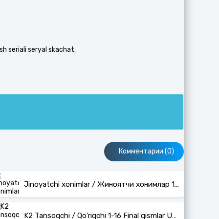
sh seriali seryal skachat.
Комментарии (0)
Jinoyatchi xonimlar / Жиноятчи хонимлар 1-12 qism
K2 Tansoqchi / Qo'riqchi 1-16 Final qismlar Uzbek tilida