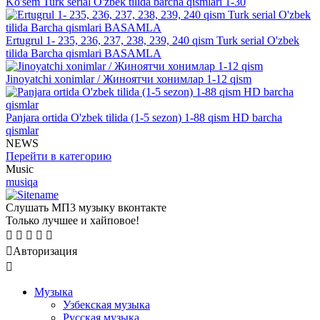
Ko'sem Turk serial O'zbek tilida barcha qismlari 1-30
Ertugrul 1- 235, 236, 237, 238, 239, 240 qism Turk serial O'zbek
tilida Barcha qismlari BASAMLA
Jinoyatchi xonimlar / Жиноятчи хонимлар 1-12 qism
Panjara ortida O'zbek tilida (1-5 sezon) 1-88 qism HD barcha
qismlar
NEWS
Перейти в категорию
Music
musiqa
Слушать МП3 музыку вконтакте
Только лучшее и хайповое!
Авторизация
Mузыка
Узбекская музыка
Русская музыка