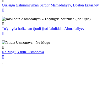
Qizlarga tushunmayman
Sardor Mamadaliyev, Doston Ergashev
To'yingda hofizman (jonli ijro)
Jaloliddin Ahmadaliyev
Ne Mogu
Yıldız Usmonova