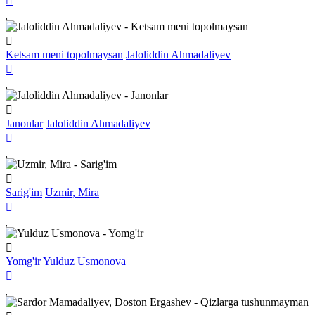
Ketsam meni topolmaysan
Jaloliddin Ahmadaliyev
Janonlar
Jaloliddin Ahmadaliyev
Sarig'im
Uzmir, Mira
Yomg'ir
Yulduz Usmonova