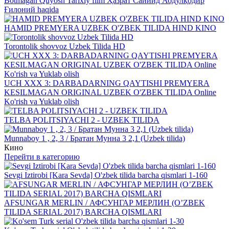
Botmagan Quyosh Tarixiy film Ҳазрат Саййид Абдулқодир
Ғилоний haqida
HAMID PREMYERA UZBEK O'ZBEK TILIDA HIND KINO
Torontolik shovvoz Uzbek Tilida HD
UCH XXX 3: DARBADARNING QAYTISHI PREMYERA
KESILMAGAN ORIGINAL UZBEK O'ZBEK TILIDA Online
Ko'rish va Yuklab olish
TELBA POLITSIYACHI 2 - UZBEK TILIDA
Munnaboy 1 , 2, 3 / Братан Мунна 3 2,1 (Uzbek tilida)
Кино
Перейти в категорию
Sevgi Iztirobi [Kara Sevda] O'zbek tilida barcha qismlari 1-160
AFSUNGAR MERLIN / АФСУНГАР МЕРЛИН (O’ZBEK
TILIDA SERIAL 2017) BARCHA QISMLARI