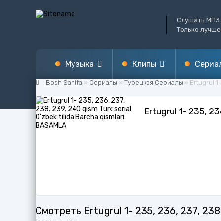
Слушать МП3 
Только лучше
Mузыка
Клипы
Сериа
Bosh Sahifa
»
Сериалы
»
Турецкая Сериалы
» Ertugrul 1-
Узбекская музыка
Узбекские
Uzbek tilid
Ertugrul 1- 235, 2
Русская музыка
Зарубежные
Узбекские
Зарубежная музыка
Турецкие
Турецкая
Турецкая музыка
Soundtrack
Tik Tok
Смотреть Ertugrul 1- 235, 236, 237, 238