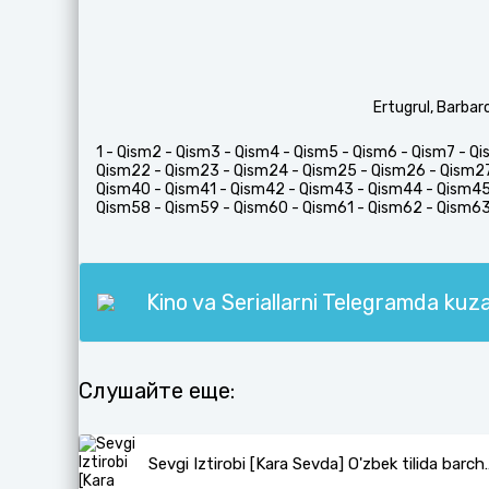
Ertugrul, Barba
1 - Qism
2 - Qism
3 - Qism
4 - Qism
5 - Qism
6 - Qism
7 - Q
Qism
22 - Qism
23 - Qism
24 - Qism
25 - Qism
26 - Qism
2
Qism
40 - Qism
41 - Qism
42 - Qism
43 - Qism
44 - Qism
45
Qism
58 - Qism
59 - Qism
60 - Qism
61 - Qism
62 - Qism
63
Kino va Seriallarni Telegramda ku
Слушайте еще:
Sevgi Iztirobi [Kara Sevda] 