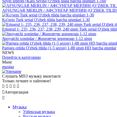
Sevgi Iztirobi [Kara Sevda] O'zbek tilida barcha qismlari 1-160
AFSUNGAR MERLIN / АФСУНГАР МЕРЛИН (O’ZBEK TILIDA
Ko'sem Turk serial O'zbek tilida barcha qismlari 1-30
Ertugrul 1- 235, 236, 237, 238, 239, 240 qism Turk serial O'zbek t
Jinoyatchi xonimlar / Жиноятчи хонимлар 1-12 qism
Panjara ortida O'zbek tilida (1-5 sezon) 1-88 qism HD barcha qismlar
NEWS
Перейти в категорию
Music
musiqa
Слушать МП3 музыку вконтакте
Только лучшее и хайповое!
Авторизация
Mузыка
Узбекская музыка
Русская музыка