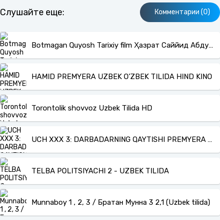
Слушайте еще:
Комментарии (0)
Botmagan Quyosh Tarixiy film Ҳазрат Саййид Абдулқодир Ғилоний haqida
HAMID PREMYERA UZBEK O'ZBEK TILIDA HIND KINO
Torontolik shovvoz Uzbek Tilida HD
UCH XXX 3: DARBADARNING QAYTISHI PREMYERA KESILMAGAN ORIGINAL UZBEK O'ZBEK TILIDA Online Ko'rish va Yuklab olish
TELBA POLITSIYACHI 2 - UZBEK TILIDA
Munnaboy 1 , 2, 3 / Братан Мунна 3 2,1 (Uzbek tilida)