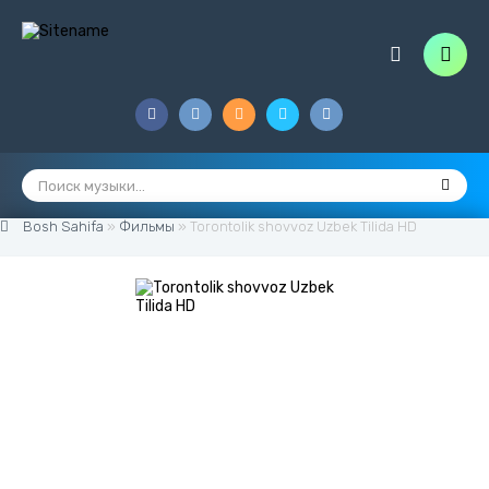
Bosh Sahifa
»
Фильмы
» Torontolik shovvoz Uzbek Tilida HD