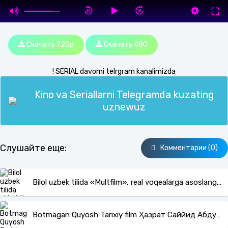
Скачать 720p
Скачать 480
! SERIAL davomi telrgram kanalimizda
Kino va Seriallarni Telegramda kuzating
uznewuz
Слушайте еще:
Комментарии (0)
Bilol uzbek tilida «Multfilm», real voqealarga asoslangan
Botmagan Quyosh Tarixiy film Ҳазрат Саййид Абдулқодир Ғилоний haqida