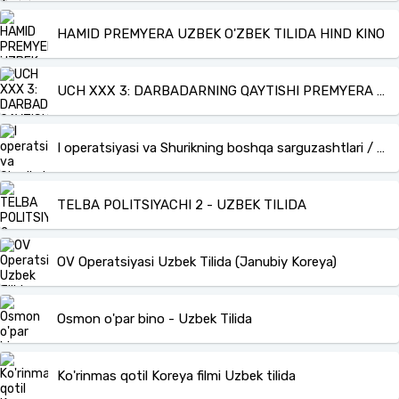
HAMID PREMYERA UZBEK O'ZBEK TILIDA HIND KINO
UCH XXX 3: DARBADARNING QAYTISHI PREMYERA KESILMAGAN ORIGINAL UZBEK O'ZBEK TILIDA Online Ko'rish va Yuklab olish
I operatsiyasi va Shurikning boshqa sarguzashtlari / Operatsiya e / Operatsiya i Uzbek tilida 1965 O'zbek tarjima kino HD ..
TELBA POLITSIYACHI 2 - UZBEK TILIDA
OV Operatsiyasi Uzbek Tilida (Janubiy Koreya)
Osmon o'par bino - Uzbek Tilida
Ko'rinmas qotil Koreya filmi Uzbek tilida