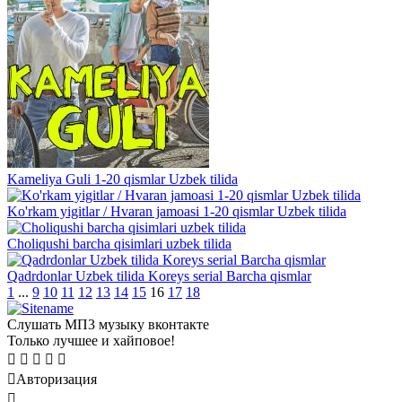
Kameliya Guli 1-20 qismlar Uzbek tilida
Ko'rkam yigitlar / Hvaran jamoasi 1-20 qismlar Uzbek tilida
Choliqushi barcha qisimlari uzbek tilida
Qadrdonlar Uzbek tilida Koreys serial Barcha qismlar
1
...
9
10
11
12
13
14
15
16
17
18
Слушать МП3 музыку вконтакте
Только лучшее и хайповое!
Авторизация