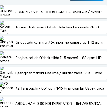
JUMONG UZBEK TILIDA BARCHA QISMLAR / ЖУМОНГ – УЗБЕК ТИЛИДА (1-162) КОРЕЯ СЕРИАЛИ
Ko'sem Turk serial O'zbek tilida barcha qismlari 1-30
Jinoyatchi xonimlar / Жиноятчи хонимлар 1-12 qism
Panjara ortida O'zbek tilida (1-5 sezon) 1-88 qism HD barcha qismlar
Qashqirlar Makoni Pistirma / Kurtlar Vadisi Pusu Uzbek tilida barcha qismlar
K2 Tansoqchi / Qo'riqchi 1-16 Final qismlar Uzbek tilida
ABDULHAMID SO'NGI IMPERATOR - 154 /АБДУЛҲАМИДХОН – СЎНГГИ ИМПЕРАТОР BARCHA QISMLAR O'ZBEK TILIDA