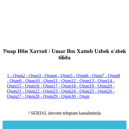
Умар Ибн Хаттоб / Umar Ibn Xattob Uzbek o'zbek
tilida
1 - Qism
2 - Qism
3 - Qism
4 - Qism
5 - Qism
6 - Qism
7 - Qism
8
- Qism
9 - Qism
10 - Qism
11 - Qism
12 - Qism
13 - Qism
14 -
Qism
15 - Qism
16 - Qism
17 - Qism
18 - Qism
19 - Qism
20 -
Qism
21 - Qism
22 - Qism
23 - Qism
24 - Qism
25 - Qism
26 -
Qism
27 - Qism
28 - Qism
29 - Qism
30 - Qism
! SERIAL davomi telrgram kanalimizda