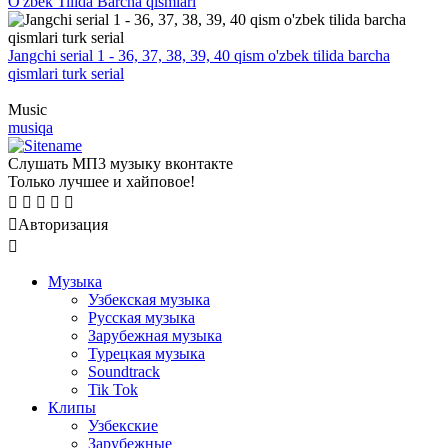
O'zbek Tilida Barcha qismlari
Jangchi serial 1 - 36, 37, 38, 39, 40 qism o'zbek tilida barcha
qismlari turk serial
Music
musiqa
Слушать МП3 музыку вконтакте
Только лучшее и хайповое!
Авторизация
Mузыка
Узбекская музыка
Русская музыка
Зарубежная музыка
Турецкая музыка
Soundtrack
Tik Tok
Клипы
Узбекские
Зарубежные