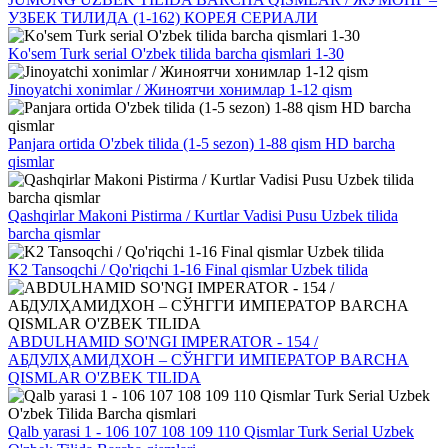
УЗБЕК ТИЛИДА (1-162) КОРЕЯ СЕРИАЛИ
Ko'sem Turk serial O'zbek tilida barcha qismlari 1-30
Jinoyatchi xonimlar / Жиноятчи хонимлар 1-12 qism
Panjara ortida O'zbek tilida (1-5 sezon) 1-88 qism HD barcha
qismlar
Qashqirlar Makoni Pistirma / Kurtlar Vadisi Pusu Uzbek tilida
barcha qismlar
K2 Tansoqchi / Qo'riqchi 1-16 Final qismlar Uzbek tilida
ABDULHAMID SO'NGI IMPERATOR - 154 /
АБДУЛҲАМИДХОН – СЎНГГИ ИМПЕРАТОР BARCHA
QISMLAR O'ZBEK TILIDA
Qalb yarasi 1 - 106 107 108 109 110 Qismlar Turk Serial Uzbek