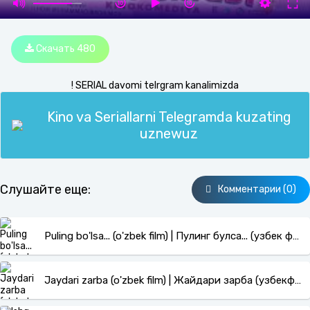
Скачать 480
! SERIAL davomi telrgram kanalimizda
Kino va Seriallarni Telegramda kuzating
uznewuz
Слушайте еще:
Комментарии (0)
Puling bo'lsa... (o'zbek film) | Пулинг булса... (узбек фильм)
Jaydari zarba (o'zbek film) | Жайдари зарба (узбекфильм)