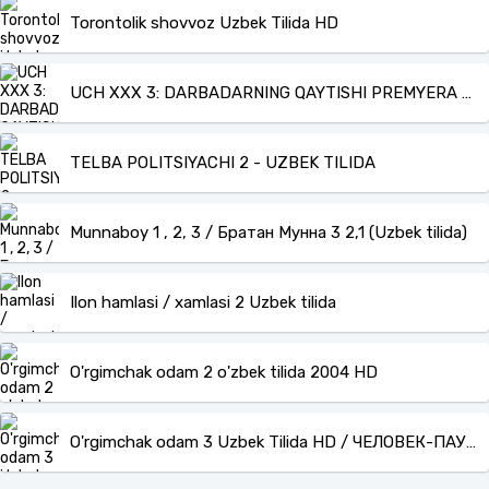
Torontolik shovvoz Uzbek Tilida HD
UCH XXX 3: DARBADARNING QAYTISHI PREMYERA KESILMAGAN ORIGINAL UZBEK O'ZBEK TILIDA Online Ko'rish va Yuklab olish
TELBA POLITSIYACHI 2 - UZBEK TILIDA
Munnaboy 1 , 2, 3 / Братан Мунна 3 2,1 (Uzbek tilida)
Ilon hamlasi / xamlasi 2 Uzbek tilida
O'rgimchak odam 2 o'zbek tilida 2004 HD
O'rgimchak odam 3 Uzbek Tilida HD / ЧЕЛОВЕК-ПАУК: 3 (УЗБЕК ТИЛИДА)