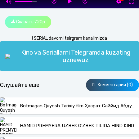
Скачать 720p
! SERIAL davomi telrgram kanalimizda
Kino va Seriallarni Telegramda kuzating
uznewuz
Слушайте еще:
Комментарии (0)
Botmagan Quyosh Tarixiy film Ҳазрат Саййид Абдулқодир Ғилоний haqida
HAMID PREMYERA UZBEK O'ZBEK TILIDA HIND KINO