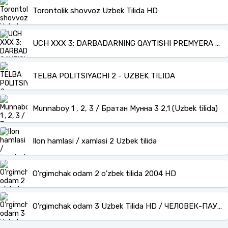
Torontolik shovvoz Uzbek Tilida HD
UCH XXX 3: DARBADARNING QAYTISHI PREMYERA KESILMAGAN ORIGINAL UZBEK O'ZBEK TILIDA Online Ko'rish va Yuklab olish
TELBA POLITSIYACHI 2 - UZBEK TILIDA
Munnaboy 1 , 2, 3 / Братан Мунна 3 2,1 (Uzbek tilida)
Ilon hamlasi / xamlasi 2 Uzbek tilida
O'rgimchak odam 2 o'zbek tilida 2004 HD
O'rgimchak odam 3 Uzbek Tilida HD / ЧЕЛОВЕК-ПАУК: 3 (УЗБЕК ТИЛИДА)