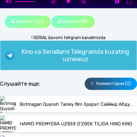
Скачать 720p
Скачать 480
! SERIAL davomi telrgram kanalimizda
Kino va Seriallarni Telegramda kuzating
uznewuz
Слушайте еще:
Комментарии (0)
Botmagan Quyosh Tarixiy film Ҳазрат Саййид Абдулқодир Ғилоний haqida
HAMID PREMYERA UZBEK O'ZBEK TILIDA HIND KINO