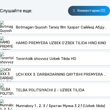
Слушайте еще:
Комментарии (0)
Botmagan Quyosh Tarixiy film Ҳазрат Саййид Абдулқодир Ғилоний haqida
HAMID PREMYERA UZBEK O'ZBEK TILIDA HIND KINO
Torontolik shovvoz Uzbek Tilida HD
UCH XXX 3: DARBADARNING QAYTISHI PREMYERA KESILMAGAN ORIGINAL UZBEK O'ZBEK TILIDA Online Ko'rish va Yuklab olish
TELBA POLITSIYACHI 2 - UZBEK TILIDA
Munnaboy 1 , 2, 3 / Братан Мунна 3 2,1 (Uzbek tilida)