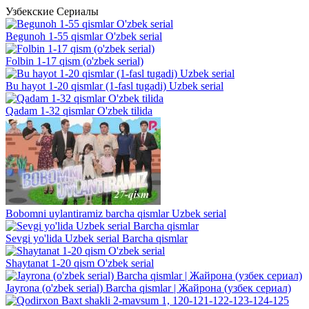
Узбекские Сериалы
Begunoh 1-55 qismlar O'zbek serial
Folbin 1-17 qism (o'zbek serial)
Bu hayot 1-20 qismlar (1-fasl tugadi) Uzbek serial
Qadam 1-32 qismlar O'zbek tilida
Bobomni uylantiramiz barcha qismlar Uzbek serial
Sevgi yo'lida Uzbek serial Barcha qismlar
Shaytanat 1-20 qism O'zbek serial
Jayrona (o'zbek serial) Barcha qismlar | Жайрона (узбек сериал)