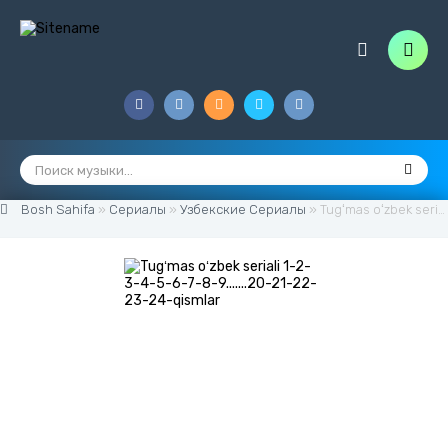
Bosh Sahifa
»
Сериалы
»
Узбекские Сериалы
» Tugʻmas oʻzbek seriali 1-2-3-4-5-6-7-8-9.......20-21-22-23-24-qismlar